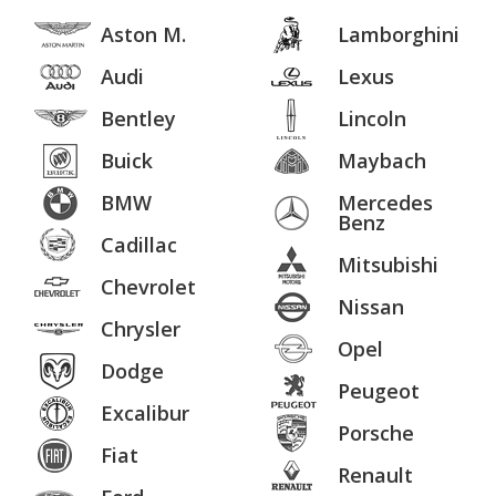
Aston M.
Lamborghini
Audi
Lexus
Bentley
Lincoln
Buick
Maybach
BMW
Mercedes
Benz
Cadillac
Mitsubishi
Chevrolet
Nissan
Chrysler
Opel
Dodge
Peugeot
Excalibur
Porsche
Fiat
Renault