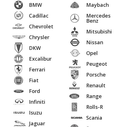
BMW
Maybach
Cadillac
Mercedes
Benz
Chevrolet
Mitsubishi
Chrysler
Nissan
DKW
Opel
Excalibur
Peugeot
Ferrari
Porsche
Fiat
Renault
Ford
Range
Infiniti
Rolls-R
Isuzu
Scania
Jaguar