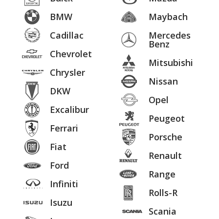
BMW
Maybach
Cadillac
Mercedes
Benz
Chevrolet
Mitsubishi
Chrysler
Nissan
DKW
Opel
Excalibur
Peugeot
Ferrari
Porsche
Fiat
Renault
Ford
Range
Infiniti
Rolls-R
Isuzu
Scania