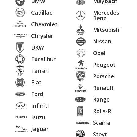
BMW
Maybach
Cadillac
Mercedes
Benz
Chevrolet
Mitsubishi
Chrysler
Nissan
DKW
Opel
Excalibur
Peugeot
Ferrari
Porsche
Fiat
Renault
Ford
Range
Infiniti
Rolls-R
Isuzu
Scania
Jaguar
Steyr