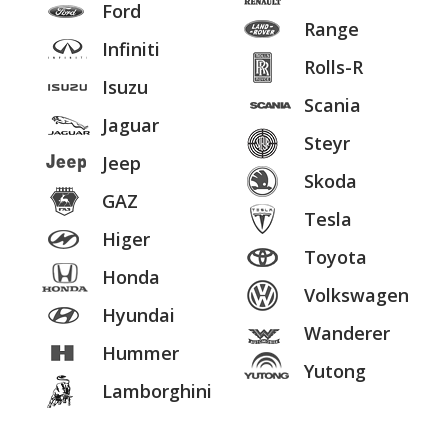
Ford
Range
Infiniti
Rolls-R
Isuzu
Scania
Jaguar
Steyr
Jeep
Skoda
GAZ
Tesla
Higer
Toyota
Honda
Volkswagen
Hyundai
Wanderer
Hummer
Yutong
Lamborghini