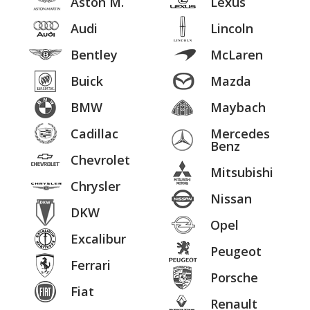
Aston M.
Lexus
Audi
Lincoln
Bentley
McLaren
Buick
Mazda
BMW
Maybach
Cadillac
Mercedes
Benz
Chevrolet
Mitsubishi
Chrysler
Nissan
DKW
Opel
Excalibur
Peugeot
Ferrari
Porsche
Fiat
Renault