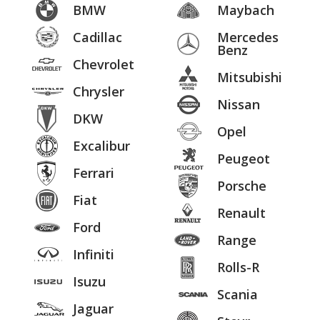
BMW
Maybach
Cadillac
Mercedes
Benz
Chevrolet
Mitsubishi
Chrysler
Nissan
DKW
Opel
Excalibur
Peugeot
Ferrari
Porsche
Fiat
Renault
Ford
Range
Infiniti
Rolls-R
Isuzu
Scania
Jaguar