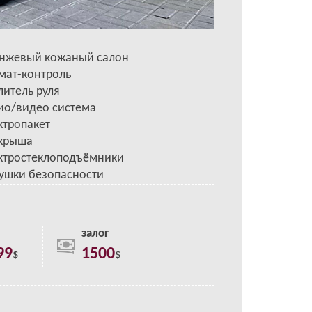
нжевый кожаный салон
мат-контроль
литель руля
ио/видео система
ктропакет
 крыша
ктростеклоподъёмники
ушки безопасности
залог
99
1500
$
$