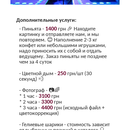
Дополнительные услуги:
1400
- Пиньята -
грн 🎉 Находите
картинку и отправляете нам, и мы
повторяем. 😊 Наполнение 2-3 кг
конфет или небольшими игрушками,
надо приносить их с собой и отдать
ведущему. Заказ пиньяты не позднее
чем за 4 суток
250
- Цветной дым -
грн/шт (30
секунд) 💨
- Фотограф - 📷🌈
3100
* 1 час -
грн
3300
* 2 часа -
грн
4400
* 3 часа -
грн (исходный файл +
цветокоррекция)
- Гелиевые шарики - стоимость зависит