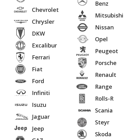
Benz
Chevrolet
Mitsubishi
Chrysler
Nissan
DKW
Opel
Excalibur
Peugeot
Ferrari
Porsche
Fiat
Renault
Ford
Range
Infiniti
Rolls-R
Isuzu
Scania
Jaguar
Steyr
Jeep
Skoda