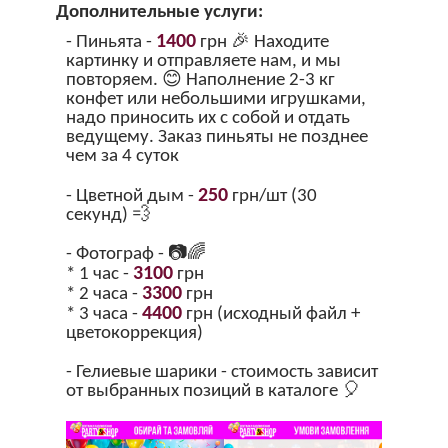
Дополнительные услуги:
1400
- Пиньята -
грн 🎉 Находите
картинку и отправляете нам, и мы
повторяем. 😊 Наполнение 2-3 кг
конфет или небольшими игрушками,
надо приносить их с собой и отдать
ведущему. Заказ пиньяты не позднее
чем за 4 суток
250
- Цветной дым -
грн/шт (30
секунд) 💨
- Фотограф - 📷🌈
3100
* 1 час -
грн
3300
* 2 часа -
грн
4400
* 3 часа -
грн (исходный файл +
цветокоррекция)
- Гелиевые шарики - стоимость зависит
от выбранных позиций в каталоге 🎈