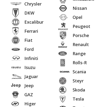
Chrysler
Nissan
DKW
Opel
Excalibur
Peugeot
Ferrari
Porsche
Fiat
Renault
Ford
Range
Infiniti
Rolls-R
Isuzu
Scania
Jaguar
Steyr
Jeep
Skoda
GAZ
Tesla
Higer