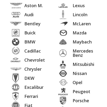
Aston M.
Lexus
Audi
Lincoln
Bentley
McLaren
Buick
Mazda
BMW
Maybach
Cadillac
Mercedes
Benz
Chevrolet
Mitsubishi
Chrysler
Nissan
DKW
Opel
Excalibur
Peugeot
Ferrari
Porsche
Fiat