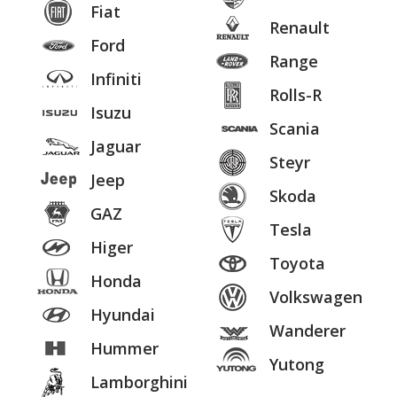
Fiat
Renault
Ford
Range
Infiniti
Rolls-R
Isuzu
Scania
Jaguar
Steyr
Jeep
Skoda
GAZ
Tesla
Higer
Toyota
Honda
Volkswagen
Hyundai
Wanderer
Hummer
Yutong
Lamborghini