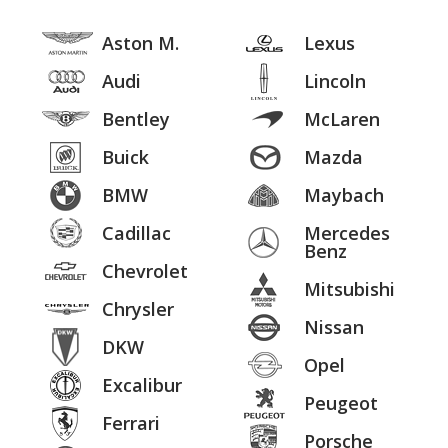
Aston M.
Lexus
Audi
Lincoln
Bentley
McLaren
Buick
Mazda
BMW
Maybach
Cadillac
Mercedes
Benz
Chevrolet
Mitsubishi
Chrysler
Nissan
DKW
Opel
Excalibur
Peugeot
Ferrari
Porsche