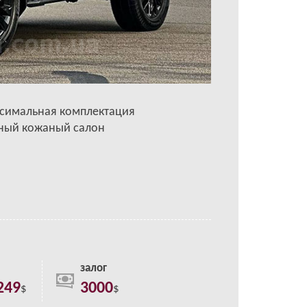
симальная комплектация
ный кожаный салон
залог
249
3000
$
$