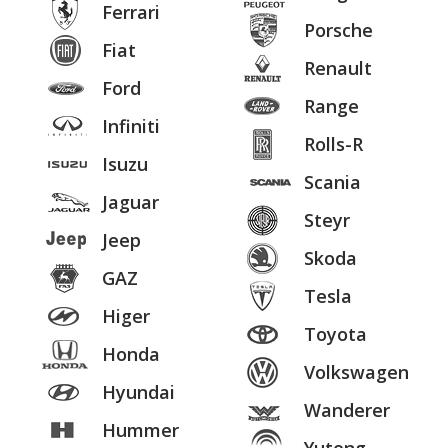
Ferrari
Porsche
Fiat
Renault
Ford
Range
Infiniti
Rolls-R
Isuzu
Scania
Jaguar
Steyr
Jeep
Skoda
GAZ
Tesla
Higer
Toyota
Honda
Volkswagen
Hyundai
Wanderer
Hummer