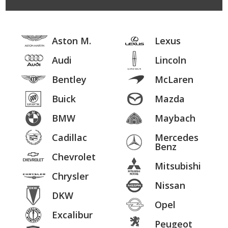
Aston M.
Lexus
Audi
Lincoln
Bentley
McLaren
Buick
Mazda
BMW
Maybach
Cadillac
Mercedes
Benz
Chevrolet
Mitsubishi
Chrysler
Nissan
DKW
Opel
Excalibur
Peugeot