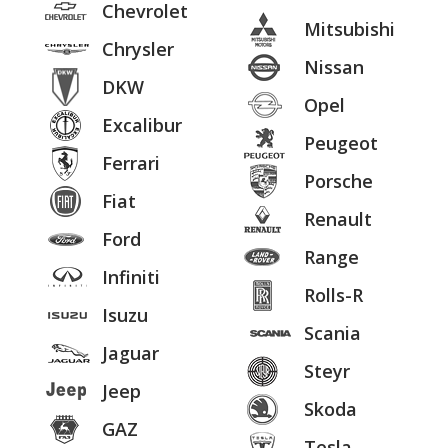
Chevrolet
Mitsubishi
Chrysler
Nissan
DKW
Opel
Excalibur
Peugeot
Ferrari
Porsche
Fiat
Renault
Ford
Range
Infiniti
Rolls-R
Isuzu
Scania
Jaguar
Steyr
Jeep
Skoda
GAZ
Tesla